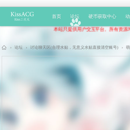
首页
论坛
硬币获取中心
本站只提供用户交互平台。所有资源均为
›
论坛
›
讨论聊天区(合理水贴，无意义水贴直接清空账号)
›
萌
Ki