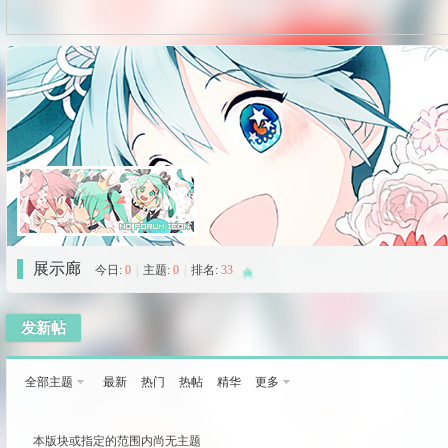
ss
A
展示廊
今日:
0
|
主题:
0
|
排名:
33
发新帖
全部主题
最新
热门
热帖
精华
更多
C
本版块或指定的范围内尚无主题