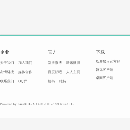
-
企业
官方
下载
欢迎加入官方群
关于我们
加入我们
新浪微博
腾讯微博
暂无客户端
友情链接
媒体合作
百度贴吧
人人主页
桌面客户端
联系我们
QQ群
脸书
推特
动
Powered by
KissACG
X3.4
© 2001-2099
KissACG