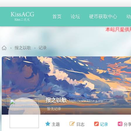
首页
论坛
硬币获取中心
本站只提供用户
›
报之以歌
›
记录
Ki
报之以歌
https://www.kissacg.org/?37281
暂无记录
主题
日志
记录
分