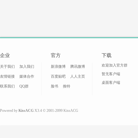
-
企业
官方
下载
欢迎加入官方群
关于我们
加入我们
新浪微博
腾讯微博
暂无客户端
友情链接
媒体合作
百度贴吧
人人主页
桌面客户端
联系我们
QQ群
脸书
推特
动
Powered by
KissACG
X3.4
© 2001-2099
KissACG