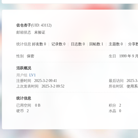
ss
佐仓杏子
(UID: 43112)
邮箱状态
未验证
统计信息
好友数 0
|
记录数 0
|
日志数 0
|
回帖数 1
|
主题数 0
|
分享数
性别
保密
生日
1999 年 9 
A
活跃概况
用户组
LV1
注册时间
2025-3-2 09:41
最后访问
2025-3-
上次发表时间
2025-3-2 09:52
所在时区
使用系
统计信息
已用空间
0 B
积分
2
硬币
2
水晶
0
C