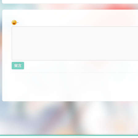
ss
A
留言
C