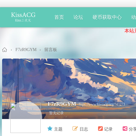
首页
论坛
硬币获取中心
本站只提
›
F7zR9GYM
›
留言板
Ki
F7zR9GYM
https://www.kissacg.org/?43273
暂无记录
主题
日志
记录
分