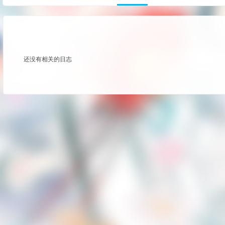
ss
还没有相关的日志
A
C