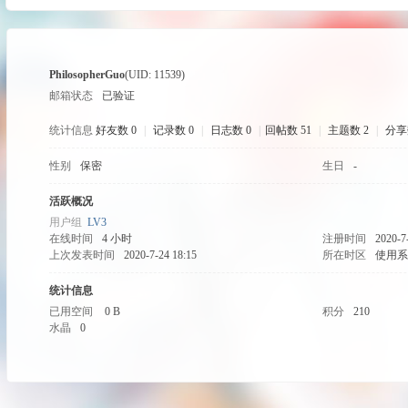
ss
PhilosopherGuo
(UID: 11539)
邮箱状态
已验证
统计信息
好友数 0
|
记录数 0
|
日志数 0
|
回帖数 51
|
主题数 2
|
分享
性别
保密
生日
-
A
活跃概况
用户组
LV3
在线时间
4 小时
注册时间
2020-7
上次发表时间
2020-7-24 18:15
所在时区
使用系
统计信息
已用空间
0 B
积分
210
水晶
0
C