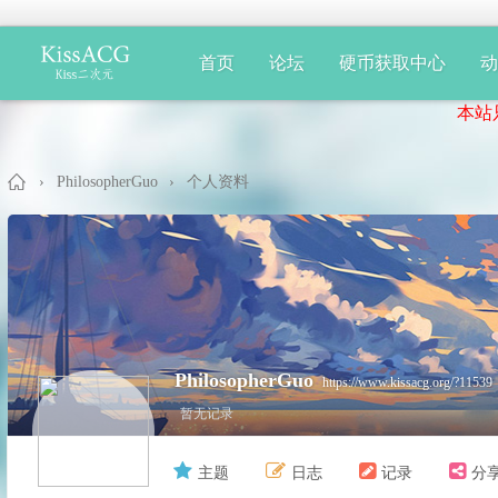
首页
论坛
硬币获取中心
本站只提
›
PhilosopherGuo
›
个人资料
Ki
PhilosopherGuo
https://www.kissacg.org/?11539
暂无记录
主题
日志
记录
分