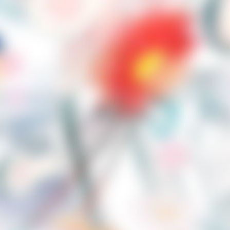
ss
A
C