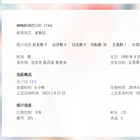
ss
809605367
(UID: 1744)
邮箱状态
未验证
统计信息
好友数 0
|
记录数 0
|
日志数 0
|
回帖数 30
|
主题数 1
|
分享
性别
男
生日
1999 年 8 
A
居住地
北京市 延庆县 香营乡
交友目的
让世界
活跃概况
用户组
LV2
在线时间
6 小时
注册时间
2019-8
上次活动时间
2023-1-9 15:53
上次发表时间
20
统计信息
已用空间
0 B
积分
135
硬币
105
水晶
0
C