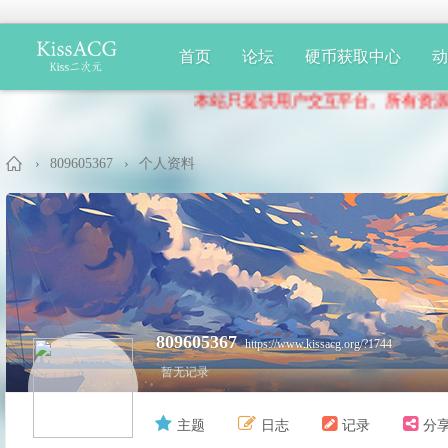
首页
论坛
硬币获取中心
本站只提供用户交互平台。所有资源均为
›
809605367
›
个人资料
Ki
809605367
https://www.kissacg.org/?1744
暂无记录
主题
日志
记录
分