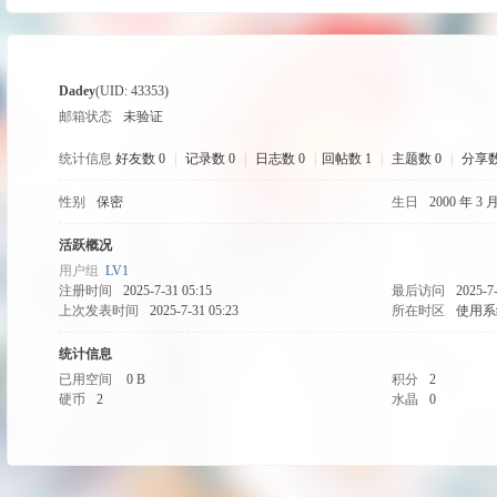
ss
Dadey
(UID: 43353)
邮箱状态
未验证
统计信息
好友数 0
|
记录数 0
|
日志数 0
|
回帖数 1
|
主题数 0
|
分享数
性别
保密
生日
2000 年 3 
A
活跃概况
用户组
LV1
注册时间
2025-7-31 05:15
最后访问
2025-7
上次发表时间
2025-7-31 05:23
所在时区
使用系
统计信息
已用空间
0 B
积分
2
硬币
2
水晶
0
C