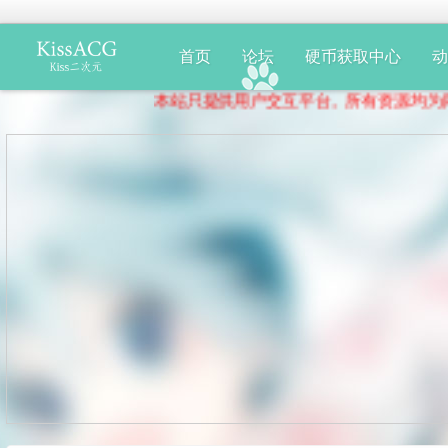
首页
论坛
硬币获取中心
本站只提供用户交互平台。所有资源均为网友分享