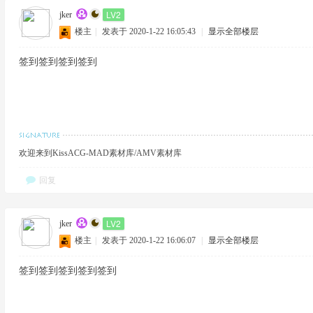
LV2
jker
楼主
|
发表于 2020-1-22 16:05:43
|
显示全部楼层
签到签到签到签到
欢迎来到KissACG-MAD素材库/AMV素材库
回复
LV2
jker
楼主
|
发表于 2020-1-22 16:06:07
|
显示全部楼层
签到签到签到签到签到