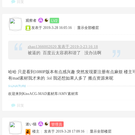
回复
LV2
观察者
发表于 2019-3-28 16:05:16
|
显示全部楼层
zhao1366002020 发表于 2019-3-23 16:18
被逼的 百度云太容易和谐了 没办法啊
哈哈 只是看到1080P版本有点感兴趣 突然发现要注册有点麻烦 楼
有mad素材我才来的 :lol 我还想如果人多了 搬点资源来呢
欢迎来到KissACG-MAD素材库/AMV素材库
回复
管理员
迷い猫
楼主
|
发表于 2019-3-28 17:09:16
|
显示全部楼层