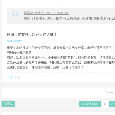
观察者 发表于 2019-3-28 16:05
哈哈 只是看到1080P版本有点感兴趣 突然发现要注册有点麻
感谢大佬支持，欢迎大佬入驻！
重要：本站只提供用户交互平台。所有资源均为网友分享，未经许可不得它用！
同时向你表示歉意！
您好，欢迎注册本站账号 一、小小账号无限“梦想”，账号即是财富，请珍惜自
喜欢并且易记的账户名并在第一时间绑定邮箱防止忘记（如果未收到邮件请在邮
会关闭普通注册，开启邀请注册，所以一定要珍惜账号！
回复
下一
发新帖
返回列表
1
2