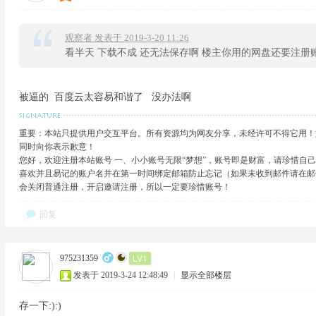
观察者 发表于 2019-3-20 11:26
看半天 下载不成 还无法保存啊 楼主你用的网盘还要注册
被逼的 百度云太容易和谐了 没办法啊
重要：本站只提供用户交互平台。所有资源均为网友分享，未经许可不得它用！
同时向你表示歉意！
您好，欢迎注册本站账号 一、小小账号无限“梦想”，账号即是财富，请珍惜自
喜欢并且易记的账户名并在第一时间绑定邮箱防止忘记（如果未收到邮件请在邮
会关闭普通注册，开启邀请注册，所以一定要珍惜账号！
回复
LV1
975231359
发表于 2019-3-24 12:48:49
|
显示全部楼层
存一下:):)