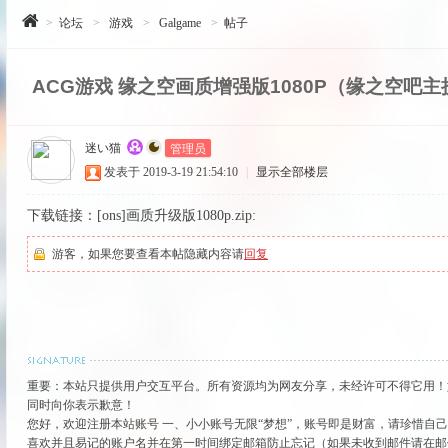
>
论坛
>
游戏
>
Galgame
>
帖子
ACG游戏 缘之空画质增强版1080P（缘之空吧
管理员
迷い猫
发表于 2019-3-19 21:54:10
|
显示全部楼层
下载链接：[ons]画质升级版1080p.zip:
游客，如果您要查看本帖隐藏内容请
回复
重要：本站只提供用户交互平台。所有资源均为网友分享，未经许可不得它用！
同时向你表示歉意！
您好，欢迎注册本站账号 一、小小账号无限“梦想”，账号即是财富，请珍惜自
喜欢并且易记的账户名并在第一时间绑定邮箱防止忘记（如果未收到邮件请在邮