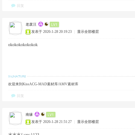
回复
LV1
老废汪
发表于 2020-1-28 20:19:23
|
显示全部楼层
okokokokokokok
欢迎来到KissACG-MAD素材库/AMV素材库
回复
LV1
南缘
发表于 2020-1-28 21:51:27
|
显示全部楼层
水水水{:cry:}123