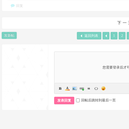
回复
下一
发新帖
返回列表
1
2
您需要登录后才
回帖后跳转到最后一页
发表回复